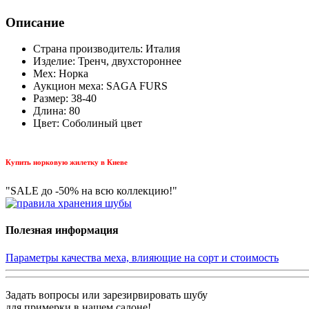
Описание
Страна производитель: Италия
Изделие: Тренч, двухстороннее
Мех: Норка
Аукцион меха: SAGA FURS
Размер: 38-40
Длина: 80
Цвет: Соболиный цвет
Купить норковую жилетку в Киеве
"SALE до -50% на всю коллекцию!"
Полезная информация
Параметры качества меха, влияющие на сорт и стоимость
Задать вопросы или зарезирвировать шубу
для примерки в нашем салоне!