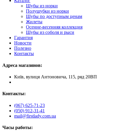
Каталог
Шубы из норки
Полушубки из норки
Шубы по доступным ценам
Жилеты
Осенне-весенняя коллекция
Шубы из соболя и рыси
Гарантия
Новости
Полезно
Контакты
Адреса магазинов:
Київ, вулиця Антоновича, 115, ряд 20ВП
Контакты:
(067) 625-71-23
(050) 912-31-41
mail@firstlady.com.ua
Часы работы: