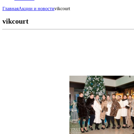
Главная
Акции и новости
vikcourt
vikcourt